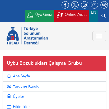
EN
Üye Girişi
Online Aidat
Uyku Bozuklukları Çalışma Grubu
Ana Sayfa
Yürütme Kurulu
Üyeler
Etkinlikler