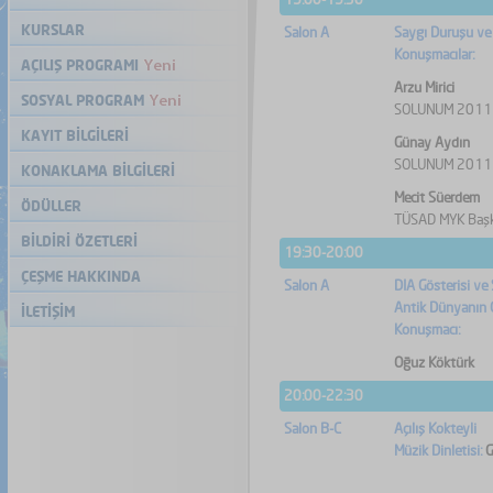
KURSLAR
Salon A
Saygı Duruşu ve İ
Konuşmacılar:
AÇILIŞ PROGRAMI
Arzu Mirici
SOSYAL PROGRAM
SOLUNUM 2011 
KAYIT BİLGİLERİ
Günay Aydın
SOLUNUM 2011 B
KONAKLAMA BİLGİLERİ
Mecit Süerdem
ÖDÜLLER
TÜSAD MYK Başk
BİLDİRİ ÖZETLERİ
19:30-20:00
ÇEŞME HAKKINDA
Salon A
DIA Gösterisi v
Antik Dünyanın G
İLETİŞİM
Konuşmacı:
Oğuz Köktürk
20:00-22:30
Salon B-C
Açılış Kokteyli
Müzik Dinletisi:
G